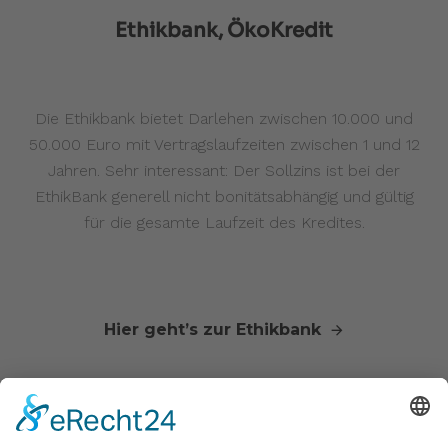
Ethikbank, ÖkoKredit
Die Ethikbank bietet Darlehen zwischen 10.000 und
50.000 Euro mit Vertragslaufzeiten zwischen 1 und 12
Jahren. Sehr interessant: Der Sollzins ist bei der
EthikBank generell nicht bonitätsabhängig und gültig
für die gesamte Laufzeit des Kredites.
Hier geht’s zur Ethikbank
Gerne unterstützt GTS-SOLAR Sie