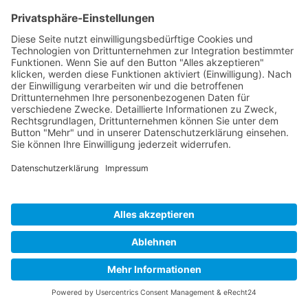
bei der Beantragung von Krediten
und Fördermitteln mit
unterschriftsreifen Formularen.
Wählen Sie bitte unsere
entsprechenden Leistungen direkt
in unserem Online-Konfigurator für
Ihre PV-Anlage aus!
zum Kontaktformular
Sie haben weitere Fragen? Kontaktieren Sie uns
und wir finden gemeinsam die beste Lösung für
Ihre optimale PV-Anlage!
Wir von GTS-SOLAR bieten
innerhalb der
Indi
vidual
planung
der PV-Anlage eine
professionelle Umwelt- und
Kosteneinsparungsschätzung. Entdecken Sie
zusätzlich
die
Vorteile
unsere
r
smarten