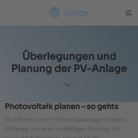
Skip
Skip
links
to
To
primary
nav
navigation
Skip
to
content
Überlegungen und
Planung der PV-Anlage
Photovoltaik planen – so gehts
Die Effizienz einer Photovoltaikanlage ist direkt
abhängig von einer sorgfältigen Planung. Nur
wenn die Solaranlage optimal an die